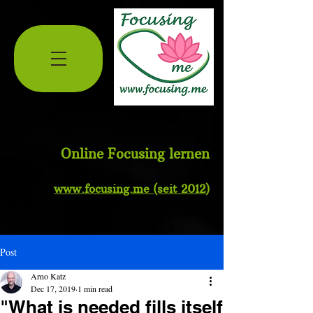
Online Focusing lernen
www.
focusing.me
(seit 2012
)
Post
Arno Katz
Dec 17, 2019
1 min read
"What is needed fills itself