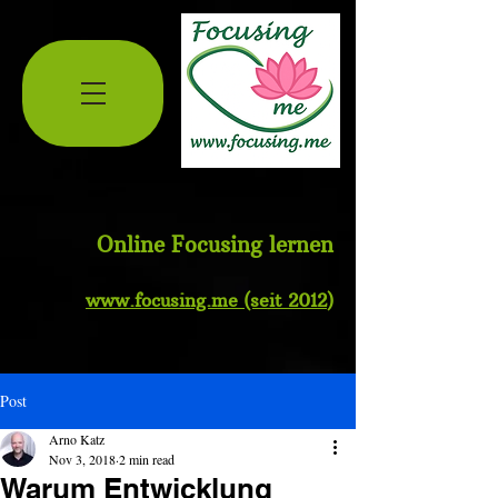
Online Focusing lernen
www.
focusing.me
(seit 2012
)
Post
Arno Katz
Nov 3, 2018
2 min read
Warum Entwicklung