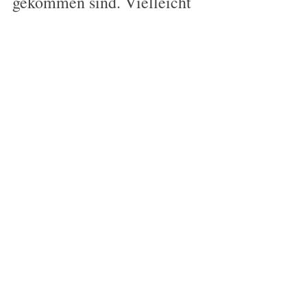
gekommen sind. Vielleicht 
spüren auch Sie, 
möglicherweise nur ein 
ganz kleines bisschen, dass 
Sie heute Dinge tun, 
denken, spüren oder sagen 
können, die in der 
Vergangenheit nicht 
möglich waren.
Recent Posts
See All