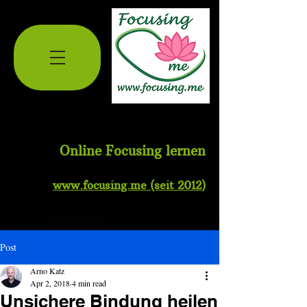
Online Focusing lernen
www.
focusing.me
(seit 2012
)
Post
Arno Katz
Apr 2, 2018
4 min read
Unsichere Bindung heilen