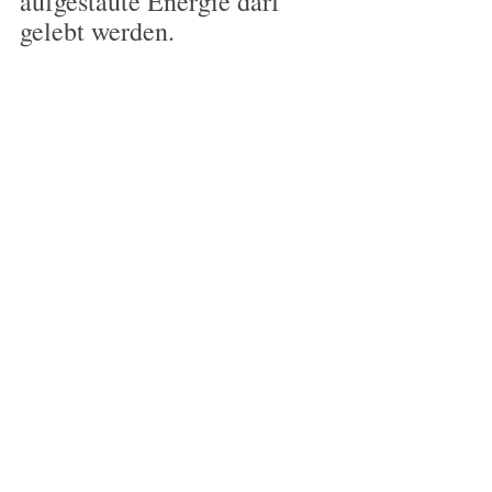
aufgestaute Energie darf 
gelebt werden.
Darin besteht unsere 
Aufgabe, wenn wir anderen 
Menschen helfen wollen. 
Wir treten so mit ihnen in 
Beziehung, dass das, was 
nicht gelebt werden konnte, 
Raum bekommt, gehört 
wird und hinaus in die Welt 
getragen werden kann.