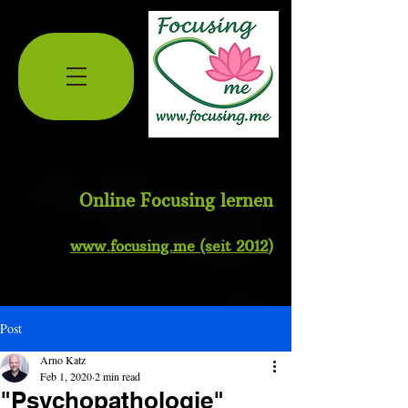
Online Focusing lernen
www.
focusing.me
(seit 2012
)
Post
Arno Katz
Feb 1, 2020
2 min read
"Psychopathologie"