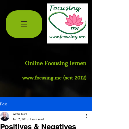
Online Focusing lernen
www.
focusing.me
(seit 2012
)
Post
Arno Katz
Jan 2, 2017
1 min read
Positives & Negatives