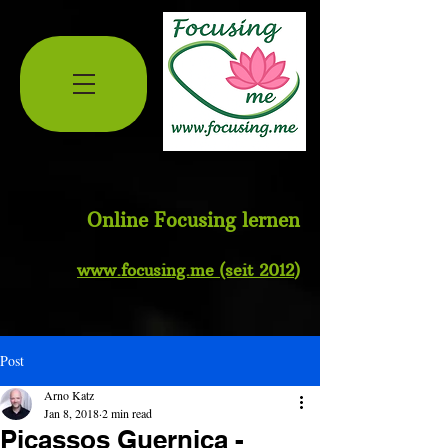
Online Focusing lernen
www.
focusing.me
(seit 2012
)
Post
Arno Katz
Jan 8, 2018
2 min read
Picassos Guernica -