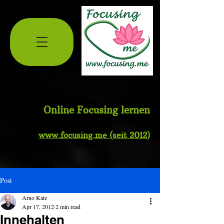
Online Focusing lernen
www.
focusing.me
(seit 2012
)
Post
Arno Katz
Apr 17, 2012
2 min read
Innehalten