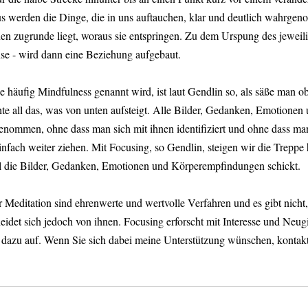
s werden die Dinge, die in uns auftauchen, klar und deutlich wahrge
en zugrunde liegt, woraus sie entspringen. Zu dem Urspung des jeweil
se - wird dann eine Beziehung aufgebaut.
ie häufig Mindfulness genannt wird, ist laut Gendlin so, als säße man o
te all das, was von unten aufsteigt. Alle Bilder, Gedanken, Emotionen 
mmen, ohne dass man sich mit ihnen identifiziert und ohne dass ma
infach weiter ziehen. Mit Focusing, so Gendlin, steigen wir die Treppe 
ll die Bilder, Gedanken, Emotionen und Körperempfindungen schickt.
 Meditation sind ehrenwerte und wertvolle Verfahren und es gibt nicht
eidet sich jedoch von ihnen. Focusing erforscht mit Interesse und Neugi
dazu auf. Wenn Sie sich dabei meine Unterstützung wünschen, kontakt