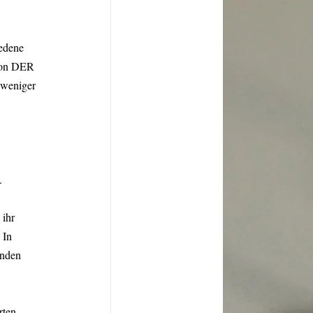
iedene 
 von DER 
 weniger 
 
.
 ihr 
 In 
enden 
rten 