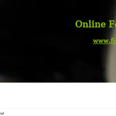
Online F
www.
f
g
Online Focusing lernen
Mein Blog
ead