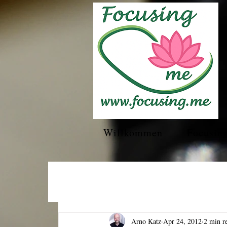
Willkommen
Focusin
Arno Katz
Apr 24, 2012
2 min r