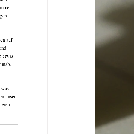
nommen 
igen 
ben auf 
und 
n etwas 
hinab, 
, was 
er unser 
ieren 