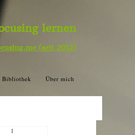
ocusing lernen
ocusing.me
(seit 2012
)
Bibliothek
Über mich