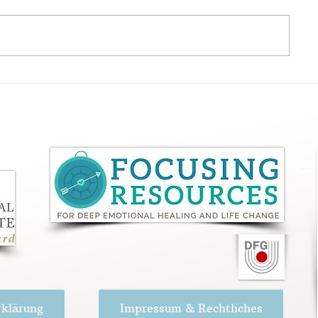
Inner Relationship
Focusing in
Focusing und die
Zeit
Schlümpfe
rklärung
Impressum & Rechtliches