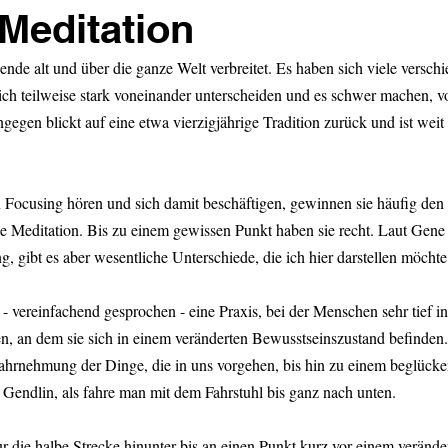
Meditation
sende alt und über die ganze Welt verbreitet. Es haben sich viele versch
sich teilweise stark voneinander unterscheiden und es schwer machen,
gegen blickt auf eine etwa vierzigjährige Tradition zurück und ist weit
ocusing hören und sich damit beschäftigen, gewinnen sie häufig den 
ie Meditation. Bis zu einem gewissen Punkt haben sie recht. Laut Gene
 gibt es aber wesentliche Unterschiede, die ich hier darstellen möchte
 - vereinfachend gesprochen - eine Praxis, bei der Menschen sehr tief in
n, an dem sie sich in einem veränderten Bewusstseinszustand befinden.
ahrnehmung der Dinge, die in uns vorgehen, bis hin zu einem beglück
o Gendlin, als fahre man mit dem Fahrstuhl bis ganz nach unten.
 die halbe Strecke hinunter bis an einen Punkt kurz vor einem verände