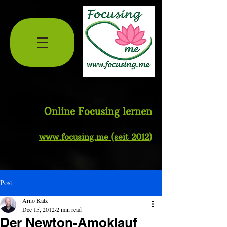
Online Focusing lernen
www.
focusing.me
(seit 2012
)
Post
Arno Katz
Dec 15, 2012
2 min read
Der Newton-Amoklauf