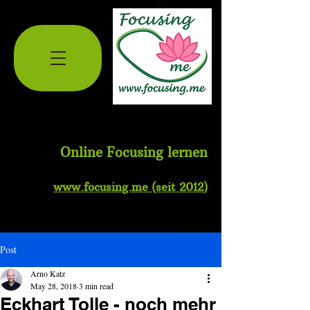
Online Focusing lernen
www.
focusing.me
(seit 2012
)
Post
Arno Katz
May 28, 2018
3 min read
Eckhart Tolle - noch mehr