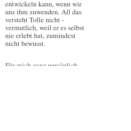
entwickeln kann, wenn wir 
uns ihm zuwenden. All das 
versteht Tolle nicht - 
vermutlich, weil er es selbst 
nie erlebt hat, zumindest 
nicht bewusst.
Für mich ganz persönlich 
heißt das im Klartext: Ich 
folge lieber meinen 
körperlichen Felt Senses als 
Eckhart Tolle!
Mich interessiert, welche 