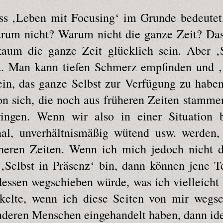
ss ‚Leben mit Focusing‘ im Grunde bedeutet, 
arum nicht? Warum nicht die ganze Zeit? Da
um die ganze Zeit glücklich sein. Aber ‚Se
t. Man kann tiefen Schmerz empfinden und ‚S
ein, das ganze Selbst zur Verfügung zu haben
n sich, die noch aus früheren Zeiten stammen
ingen. Wenn wir also in einer Situation 
nal, unverhältnismäßig wütend usw. werden,
üheren Zeiten. Wenn ich mich jedoch nicht da
 ‚Selbst in Präsenz‘ bin, dann können jene T
dessen wegschieben würde, was ich vielleicht
ckelte, wenn ich diese Seiten von mir wegs
nderen Menschen eingehandelt haben, dann iden