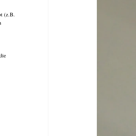
t (z.B. 
n 
die 