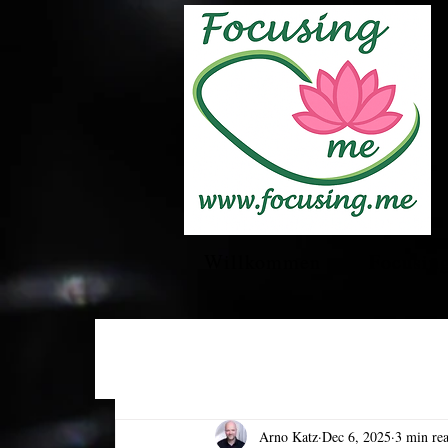
Willkommen
Focusin
Arno Katz
Dec 6, 2025
3 min re