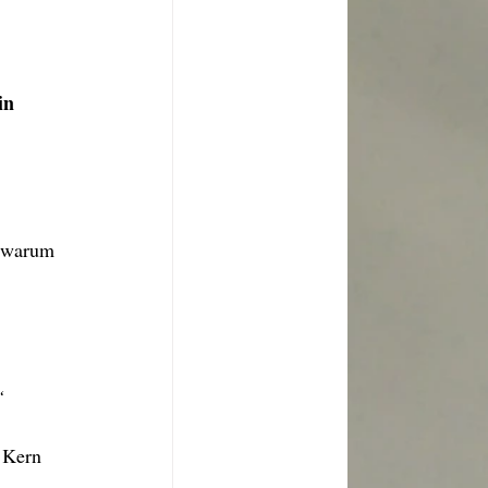
in 
, warum 
“
 Kern 