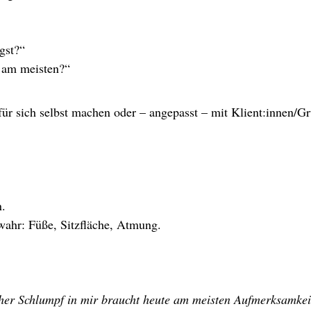
gst?“
 am meisten?“
ür sich selbst machen oder – angepasst – mit Klient:innen/G
n.
ahr: Füße, Sitzfläche, Atmung.
her Schlumpf in mir braucht heute am meisten Aufmerksamke