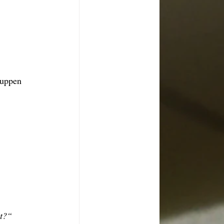
ruppen 
it?“