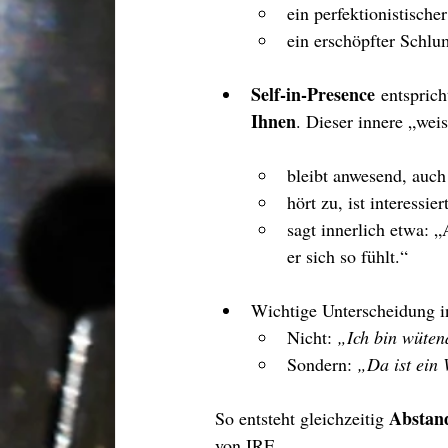
ein perfektionistische
ein erschöpfter Schl
Self-in-Presence
 entsprich
Ihnen
. Dieser innere „wei
bleibt anwesend, auch
hört zu, ist interessier
sagt innerlich etwa: 
er sich so fühlt.“
Wichtige Unterscheidung i
Nicht: 
„Ich bin wüten
Sondern: 
„Da ist ein 
Abstan
So entsteht gleichzeitig 
von IRF.