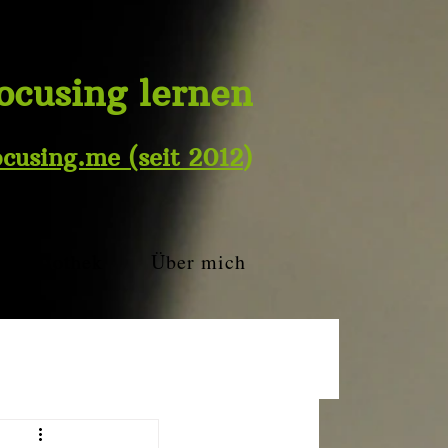
ocusing lernen
ocusing.me
(seit 2012
)
Bibliothek
Über mich