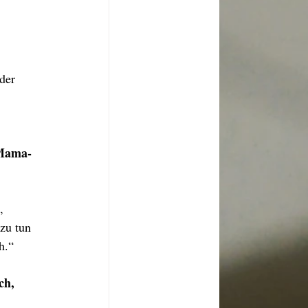
der 
 Mama-
, 
zu tun 
h.“
ch, 