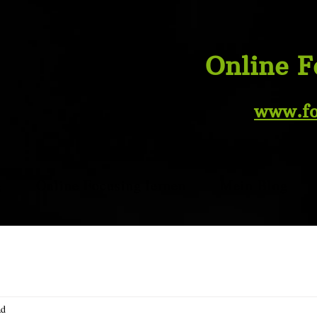
Online F
www.
f
g
Online Focusing lernen
Mein Blog
ad