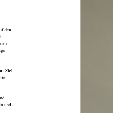
e
uf den 
it 
 den 
ige 
u: 
Ziel 
rte 
und 
in und 