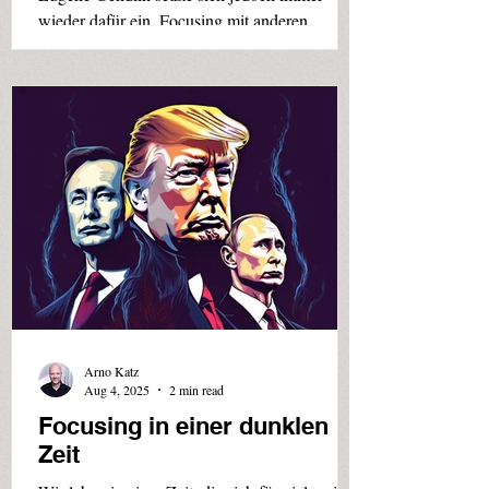
wieder dafür ein, Focusing mit anderen
Methoden und anderen Bereichen zu
"kreuzen" ("crossing"). Und wenn man IRF
mit den Schlümpfen kreuzt, kommen witzige
Ideen und Gedanken dabei heraus. Doch
zunächst wichtige Grundsätze des Inner
Relationship Focusing: Es geht nicht darum,
inneres Erleben zu verändern, sondern um die
Arno Katz
Aug 4, 2025
2 min read
Focusing in einer dunklen
Zeit