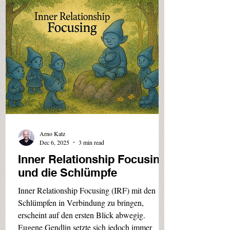
Sitzungen bei einem US-Amerikaner zu
machen, der in einem englischsprachigen
Magazin inseriert hatte. Dave war mitte
Sechzig, Sozialarbeiter und war seiner
spanischen Frau nach Madrid gefolgt, die dort
für die UNO arbeitete. Scho
Arno Katz
Dec 6, 2025
3 min read
Inner Relationship Focusing
und die Schlümpfe
Inner Relationship Focusing (IRF) mit den
Schlümpfen in Verbindung zu bringen,
erscheint auf den ersten Blick abwegig.
Eugene Gendlin setzte sich jedoch immer